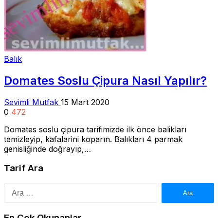
Balık
Domates Soslu Çipura Nasıl Yapılır?
Sevimli Mutfak
15 Mart 2020
0
472
Domates soslu çipura tarifimizde ilk önce balikları
temizleyip, kafalarini koparın. Balıkları 4 parmak
genisliğinde doğrayıp,…
Tarif Ara
Arama:
En Çok Okunanlar