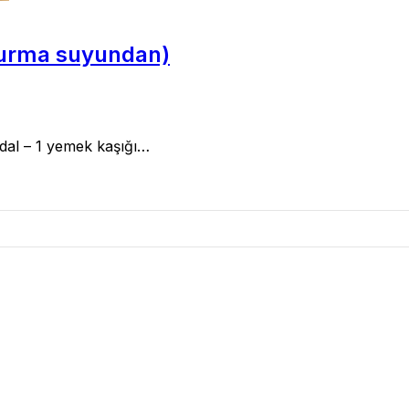
ı hurma suyundan)
rdal – 1 yemek kaşığı…