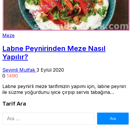
Meze
Labne Peynirinden Meze Nasıl
Yapılır?
Sevimli Mutfak
3 Eylül 2020
0
1490
Labne peynirli meze tarifimizin yapımı için, labne peyniri
ile süzme yoğurdunu iyice çırpıp servis tabağına…
Tarif Ara
Arama: