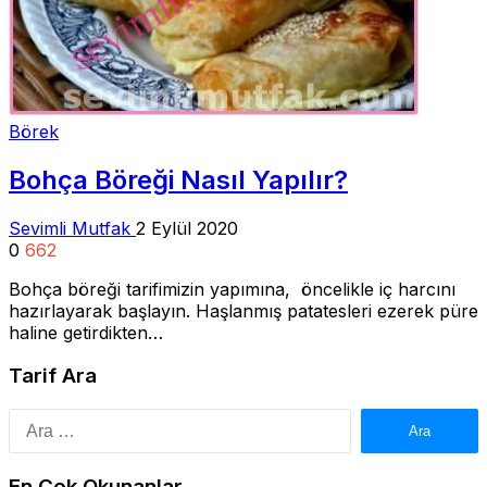
Börek
Bohça Böreği Nasıl Yapılır?
Sevimli Mutfak
2 Eylül 2020
0
662
Bohça böreği tarifimizin yapımına, öncelikle iç harcını
hazırlayarak başlayın. Haşlanmış patatesleri ezerek püre
haline getirdikten…
Tarif Ara
Arama:
En Çok Okunanlar