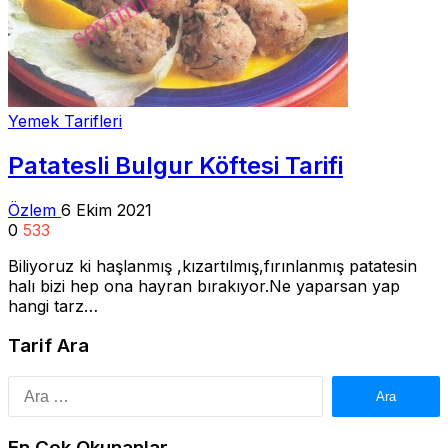
Yemek Tarifleri
Patatesli Bulgur Köftesi Tarifi
Özlem
6 Ekim 2021
0
533
Biliyoruz ki haşlanmış ,kızartılmış,fırınlanmış patatesin
halı bizi hep ona hayran bırakıyor.Ne yaparsan yap
hangi tarz…
Tarif Ara
Arama:
En Çok Okunanlar