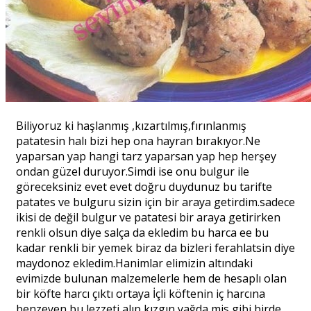
Biliyoruz ki haşlanmış ,kızartılmış,fırınlanmış
patatesin halı bizi hep ona hayran bırakıyor.Ne
yaparsan yap hangi tarz yaparsan yap hep herşey
ondan güzel duruyor.Simdi ise onu bulgur ile
göreceksiniz evet evet doğru duydunuz bu tarifte
patates ve bulguru sizin için bir araya getirdim.sadece
ikisi de değil bulgur ve patatesi bir araya getirirken
renkli olsun diye salça da ekledim bu harca ee bu
kadar renkli bir yemek biraz da bizleri ferahlatsin diye
maydonoz ekledim.Hanimlar elimizin altındaki
evimizde bulunan malzemelerle hem de hesaplı olan
bir köfte harcı çıktı ortaya İçli köftenin iç harcına
benzeyen bu lezzeti alıp kızgın yağda mis gibi birde