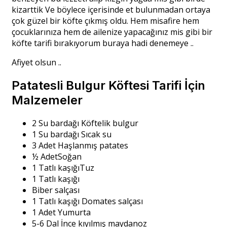
kizarttik Ve böylece içerisinde et bulunmadan ortaya
çok güzel bir köfte çıkmış oldu. Hem misafire hem
çocuklarınıza hem de ailenize yapacağınız mis gibi bir
köfte tarifi bırakıyorum buraya hadi denemeye ..
Afiyet olsun ..
Patatesli Bulgur Köftesi Tarifi İçin
Malzemeler
2 Su bardağı Köftelik bulgur
1 Su bardağı Sıcak su
3 Adet Haşlanmış patates
½ AdetSoğan
1 Tatlı kaşığıTuz
1 Tatlı kaşığı
Biber salçası
1 Tatlı kaşığı Domates salçası
1 Adet Yumurta
5-6 Dal İnce kıyılmış maydanoz