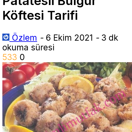
Patatesli Bulgur
Köftesi Tarifi
Özlem
-
6 Ekim 2021
-
3 dk
okuma süresi
533
0