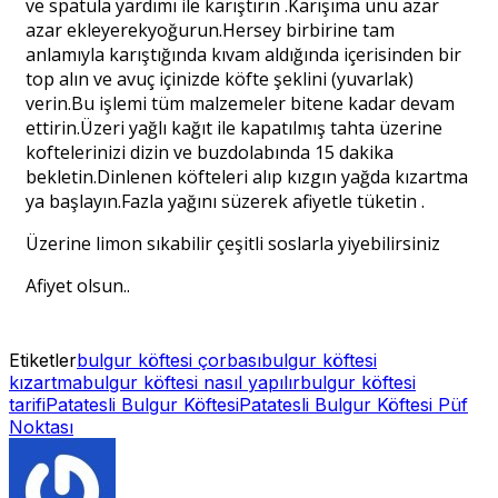
ve spatula yardımı ile karıştırın .Karışıma unu azar
azar ekleyerekyoğurun.Hersey birbirine tam
anlamıyla karıştığında kıvam aldığında içerisinden bir
top alın ve avuç içinizde köfte şeklini (yuvarlak)
verin.Bu işlemi tüm malzemeler bitene kadar devam
ettirin.Üzeri yağlı kağıt ile kapatılmış tahta üzerine
koftelerinizi dizin ve buzdolabında 15 dakika
bekletin.Dinlenen köfteleri alıp kızgın yağda kızartma
ya başlayın.Fazla yağını süzerek afiyetle tüketin .
Üzerine limon sıkabilir çeşitli soslarla yiyebilirsiniz
Afiyet olsun..
Etiketler
bulgur köftesi çorbası
bulgur köftesi
kızartma
bulgur köftesi nasıl yapılır
bulgur köftesi
tarifi
Patatesli Bulgur Köftesi
Patatesli Bulgur Köftesi Püf
Noktası