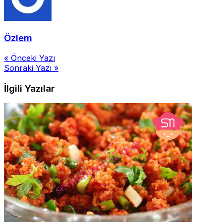
Özlem
Yazı
« Önceki Yazı
Sonraki Yazı »
gezinmesi
İlgili Yazılar