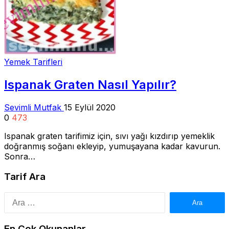
Yemek Tarifleri
Ispanak Graten Nasıl Yapılır?
Sevimli Mutfak
15 Eylül 2020
0
473
Ispanak graten tarifimiz için, sıvı yağı kızdırıp yemeklik
doğranmış soğanı ekleyip, yumuşayana kadar kavurun.
Sonra…
Tarif Ara
Arama:
En Çok Okunanlar