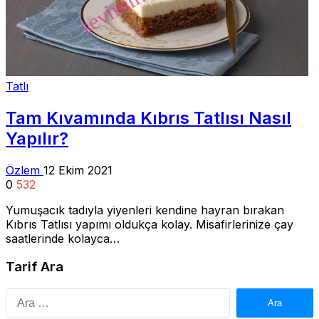
Tatlı
Tam Kıvamında Kıbrıs Tatlısı Nasıl
Yapılır?
Özlem
12 Ekim 2021
0
532
Yumuşacık tadıyla yiyenleri kendine hayran bırakan
Kıbrıs Tatlısı yapımı oldukça kolay. Misafirlerinize çay
saatlerinde kolayca…
Tarif Ara
Arama: