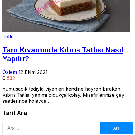
Tatlı
Tam Kıvamında Kıbrıs Tatlısı Nasıl
Yapılır?
Özlem
12 Ekim 2021
0
532
Yumuşacık tadıyla yiyenleri kendine hayran bırakan
Kıbrıs Tatlısı yapımı oldukça kolay. Misafirlerinize çay
saatlerinde kolayca…
Tarif Ara
Arama: