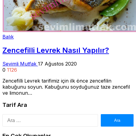
Balık
Zencefilli Levrek Nasıl Yapılır?
Sevimli Mutfak
17 Ağustos 2020
0
1126
Zencefilli Levrek tarifimiz için ilk önce zencefilin
kabuğunu soyun. Kabuğunu soyduğunuz taze zencefil
ve limonun…
Tarif Ara
Arama:
En Çok Okunanlar