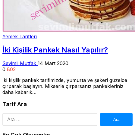
Yemek Tarifleri
İki Kişilik Pankek Nasıl Yapılır?
Sevimli Mutfak
14 Mart 2020
0
802
İki kişilik pankek tarifimizde, yumurta ve şekeri güzelce
çırparak başlayın. Mikserle çırparsanız pankekleriniz
daha kabarık…
Tarif Ara
Arama:
En Çok Okunanlar