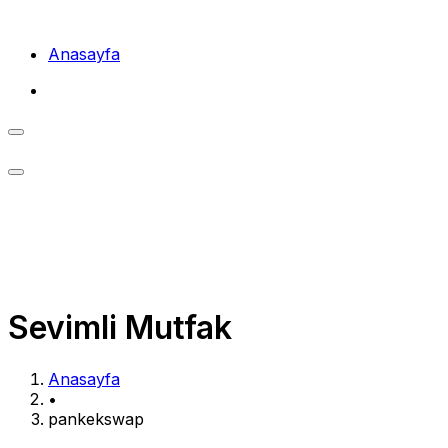
Skip
to
Anasayfa
content
Sevimli Mutfak
Anasayfa
•
pankekswap