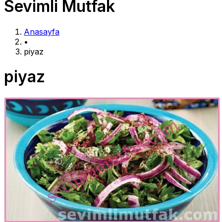
Sevimli Mutfak
Anasayfa
•
piyaz
piyaz