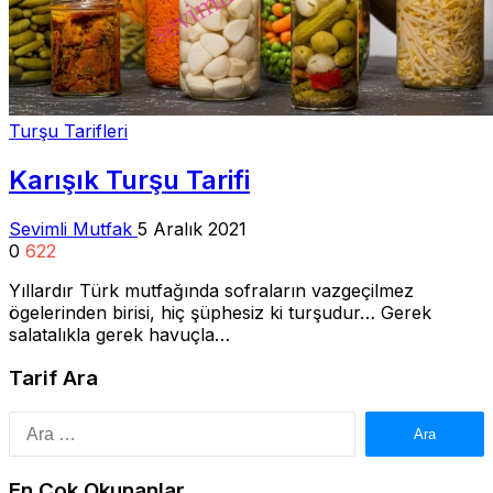
Turşu Tarifleri
Karışık Turşu Tarifi
Sevimli Mutfak
5 Aralık 2021
0
622
Yıllardır Türk mutfağında sofraların vazgeçilmez
ögelerinden birisi, hiç şüphesiz ki turşudur… Gerek
salatalıkla gerek havuçla…
Tarif Ara
Arama:
En Çok Okunanlar