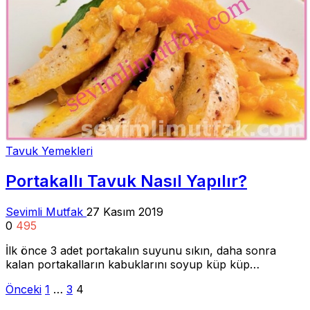
Tavuk Yemekleri
Portakallı Tavuk Nasıl Yapılır?
Sevimli Mutfak
27 Kasım 2019
0
495
İlk önce 3 adet portakalın suyunu sıkın, daha sonra
kalan portakalların kabuklarını soyup küp küp…
Yazı
Önceki
1
…
3
4