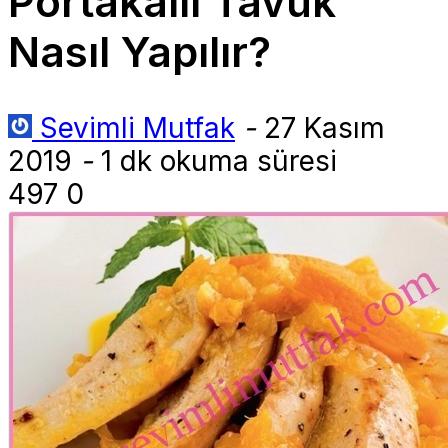
Portakallı Tavuk
Nasıl Yapılır?
Sevimli Mutfak
-
27 Kasım
2019
-
1 dk okuma süresi
497
0