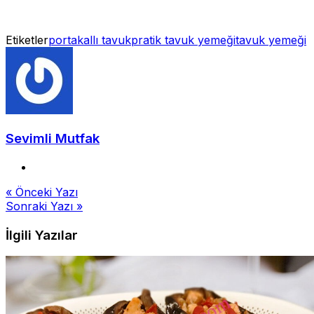
Etiketler
portakallı tavuk
pratik tavuk yemeği
tavuk yemeği
Sevimli Mutfak
Yazı
« Önceki Yazı
Sonraki Yazı »
gezinmesi
İlgili Yazılar