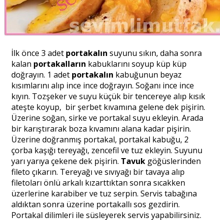
İlk önce 3 adet
portakalın
suyunu sıkın, daha sonra
kalan
portakalların
kabuklarını soyup küp küp
doğrayın. 1 adet
portakalın
kabuğunun beyaz
kısımlarını alıp ince ince doğrayın. Soğanı ince ince
kıyın. Tozşeker ve suyu küçük bir tencereye alıp kısık
ateşte koyup, bir şerbet kıvamına gelene dek pişirin.
Üzerine soğan, sirke ve portakal suyu ekleyin. Arada
bir karıştırarak boza kıvamını alana kadar pişirin.
Üzerine doğranmış portakal, portakal kabuğu, 2
çorba kaşığı tereyağı, zencefil ve tuz ekleyin. Suyunu
yarı yarıya çekene dek pişirin.
Tavuk
göğüslerinden
fileto çıkarın. Tereyağı ve sıvıyağı bir tavaya alıp
filetoları önlü arkalı kızarttıktan sonra sıcakken
üzerlerine karabiber ve tuz serpin. Servis tabağına
aldıktan sonra üzerine portakallı sos gezdirin.
Portakal dilimleri ile süsleyerek servis yapabilirsiniz.