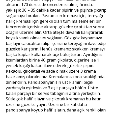
aktarın. 170 derecede önceden ısıtılmış fırında,
yaklaşık 30 – 35 dakika kadar pişirin ve pişince çıkarıp
soğumaya bırakın. Pastamızın kreması için, tereyağı
hariç kreması için gerekli olan tüm malzemeleri bir
tencerenin içerisine aktarıp güzelce çırptıktan sonra
ocağın üzerine alın. Orta ateşte devamlı karıştırarak
koyu kıvamlı olmasını sağlayın. Göz göz kaynamaya
başlayınca ocaktan alıp, içerisine tereyağını ilave edip
güzelce karıştırın. Henüz kremanız sıcakken kremayı
başka kaplar kullanarak üçe bölüştürün. Ayırdığınız
kısımlardan birine 40 gram çikolata, diğerine ise 1
yemek kaşığı kakao ilave ederek güzelce çırpın.
Kakaolu, çikolatalı ve sade olmak üzere 3 krema
hazırlamış olacaksınız. Kremalarınızı oda sıcaklığında
dinlendirin. Pandispanyanızın üst kısmını bıçak
yardımıyla eşitleyin ve 3 eşit parçaya bölün. Üstte
kalan parçayı bir servis tabağının altına yerleştirin.
Sütle çok hafif ıslayın ve çikotalı kremanızı bu katın
üzerine güzelce yayın. Üzerine bir kat daha
pandispanya koyup hafif ıslatın, daha açık renkli olan