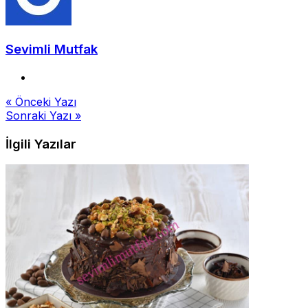
Sevimli Mutfak
Yazı
« Önceki Yazı
Sonraki Yazı »
gezinmesi
İlgili Yazılar