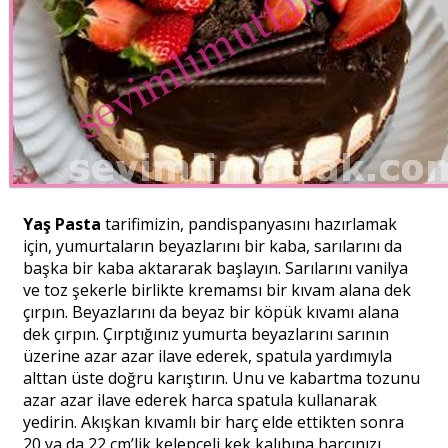
Yaş Pasta
tarifimizin, pandispanyasını hazırlamak
için, yumurtaların beyazlarını bir kaba, sarılarını da
başka bir kaba aktararak başlayın. Sarılarını vanilya
ve toz şekerle birlikte kremamsı bir kıvam alana dek
çırpın. Beyazlarını da beyaz bir köpük kıvamı alana
dek çırpın. Çırptığınız yumurta beyazlarını sarının
üzerine azar azar ilave ederek, spatula yardımıyla
alttan üste doğru karıştırın. Unu ve kabartma tozunu
azar azar ilave ederek harca spatula kullanarak
yedirin. Akışkan kıvamlı bir harç elde ettikten sonra
20 ya da 22 cm’lik kelepçeli kek kalıbına harcınızı