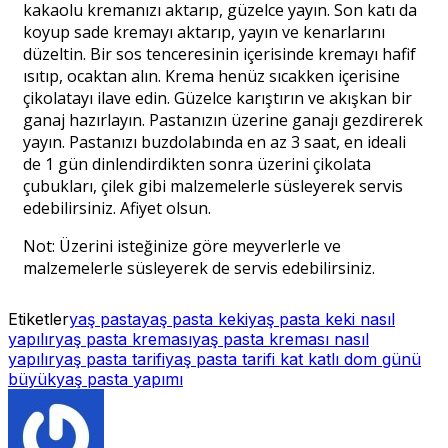
kakaolu kremanızı aktarıp, güzelce yayın. Son katı da
koyup sade kremayı aktarıp, yayın ve kenarlarını
düzeltin. Bir sos tenceresinin içerisinde kremayı hafif
ısıtıp, ocaktan alın. Krema henüz sıcakken içerisine
çikolatayı ilave edin. Güzelce karıştırın ve akışkan bir
ganaj hazırlayın. Pastanızın üzerine ganajı gezdirerek
yayın. Pastanızı buzdolabında en az 3 saat, en ideali
de 1 gün dinlendirdikten sonra üzerini çikolata
çubukları, çilek gibi malzemelerle süsleyerek servis
edebilirsiniz. Afiyet olsun.
Not: Üzerini isteğinize göre meyverlerle ve
malzemelerle süsleyerek de servis edebilirsiniz.
Etiketler
yaş pasta
yaş pasta keki
yaş pasta keki nasıl
yapılır
yaş pasta kreması
yaş pasta kreması nasıl
yapılır
yaş pasta tarifi
yaş pasta tarifi kat katlı dom günü
büyük
yaş pasta yapımı