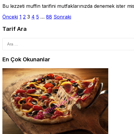
Bu lezzeti muffin tarifini mutfaklarınızda denemek ister mis
Yazı
Önceki
1
2
3
4
5
…
88
Sonraki
sayfalandırması
Tarif Ara
En Çok Okunanlar