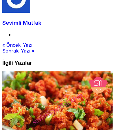
Sevimli Mutfak
Yazı
« Önceki Yazı
Sonraki Yazı »
gezinmesi
İlgili Yazılar