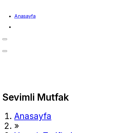
Skip
to
Anasayfa
content
Sevimli Mutfak
Anasayfa
»