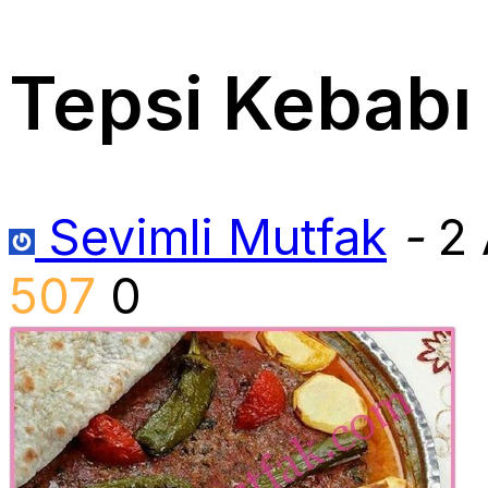
Tepsi Kebabı 
Sevimli Mutfak
-
2 
507
0