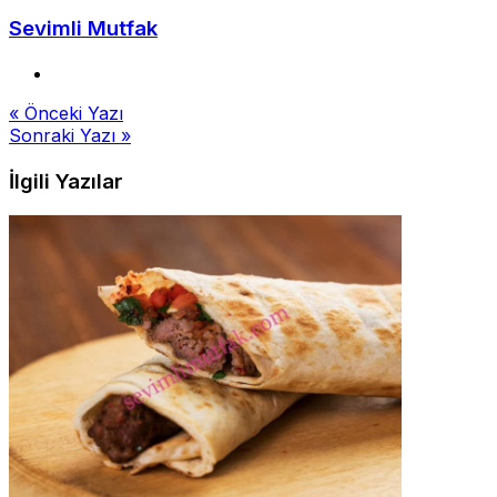
Sevimli Mutfak
Yazı
« Önceki Yazı
Sonraki Yazı »
gezinmesi
İlgili Yazılar