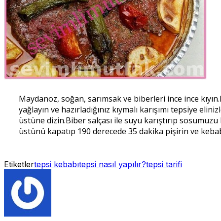
Maydanoz, soğan, sarımsak ve biberleri ince ince kıyın
yağlayın ve hazırladığınız kıymalı karışımı tepsiye elini
üstüne dizin.Biber salçası ile suyu karıştırıp sosumuzu
üstünü kapatıp 190 derecede 35 dakika pişirin ve kebabı
Etiketler
tepsi kebabı
tepsi nasıl yapılır?
tepsi tarifi