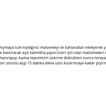
.Kıymaya tüm kıydığınız malzemeyi ve baharatları ekleyerek y
zle bastırarak eşit kalınlıkta yayın.Üzeri için olan malzemeler
 hazırlayıp, kıyma tepsimizin üzerine döktükten sonra tereya
n üstünü açıp 15 dakika daha üstü kızarıncaya kadar pişirin 