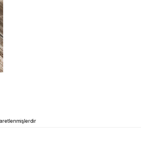
şaretlenmişlerdir