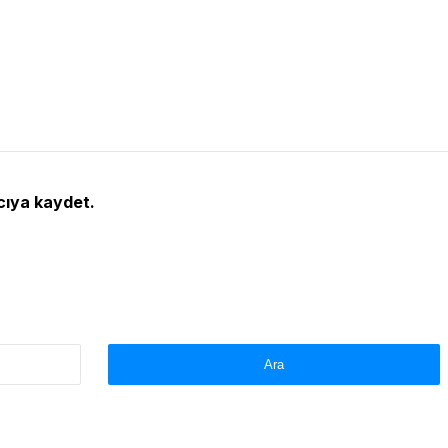
cıya kaydet.
Arama: