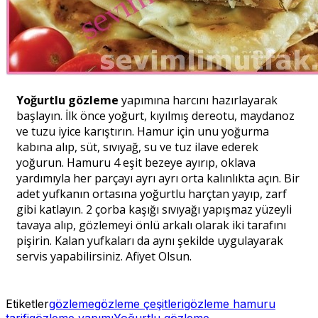
Yoğurtlu gözleme
yapımına harcını hazırlayarak
başlayın. İlk önce yoğurt, kıyılmış dereotu, maydanoz
ve tuzu iyice karıştırın. Hamur için unu yoğurma
kabına alıp, süt, sıvıyağ, su ve tuz ilave ederek
yoğurun. Hamuru 4 eşit bezeye ayırıp, oklava
yardımıyla her parçayı ayrı ayrı orta kalınlıkta açın. Bir
adet yufkanın ortasına yoğurtlu harçtan yayıp, zarf
gibi katlayın. 2 çorba kaşığı sıvıyağı yapışmaz yüzeyli
tavaya alıp, gözlemeyi önlü arkalı olarak iki tarafını
pişirin. Kalan yufkaları da aynı şekilde uygulayarak
servis yapabilirsiniz. Afiyet Olsun.
Etiketler
gözleme
gözleme çeşitleri
gözleme hamuru