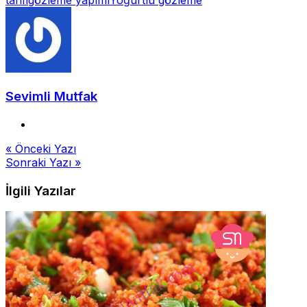
tarifi
gözleme yapımı
Yoğurtlu gözleme
Sevimli Mutfak
Yazı
« Önceki Yazı
Sonraki Yazı »
gezinmesi
İlgili Yazılar