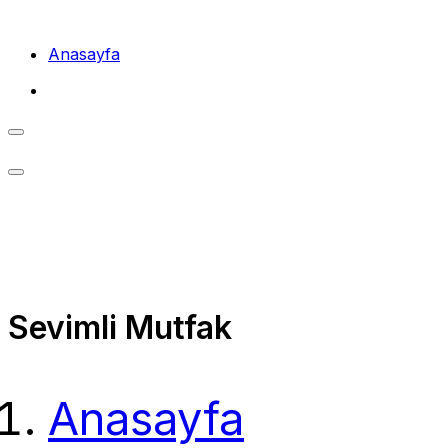
Skip
to
Anasayfa
content
Sevimli Mutfak
Anasayfa