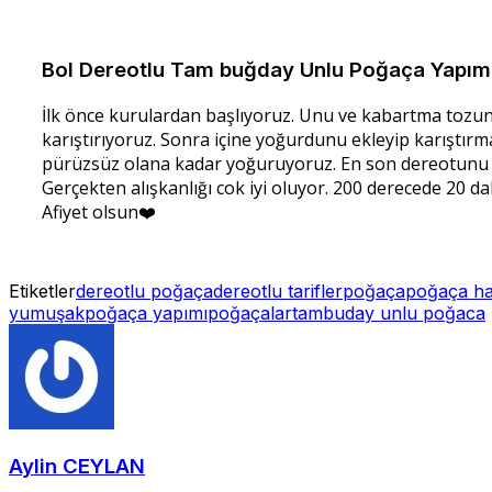
Bol Dereotlu Tam buğday Unlu Poğaça Yapım
İlk önce kurulardan başlıyoruz. Unu ve kabartma tozunu 
karıştırıyoruz. Sonra içine yoğurdunu ekleyip karıştırma
pürüzsüz olana kadar yoğuruyoruz. En son dereotunu e
Gerçekten alışkanlığı cok iyi oluyor. 200 derecede 20 dak
Afiyet olsun❤️
Etiketler
dereotlu poğaça
dereotlu tarifler
poğaça
poğaça h
yumuşak
poğaça yapımı
poğaçalar
tambuday unlu poğaca
Aylin CEYLAN