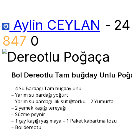
Aylin CEYLAN
-
24
847
0
Bol Dereotlu Tam buğday Unlu Poğ
– 4 Su Bardağı Tam buğday unu
– Yarım su bardağı yoğurt
– Yarım su bardağı ılık süt @torku – 2 Yumurta
– 2 yemek kaşığı tereyağı
– Süzme peynir
– 1 çay kaşığı yaş maya – 1 Paket kabartma tozu
– Bol dereotu