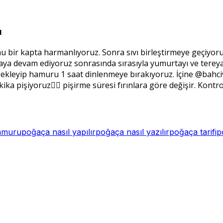
ı
bir kapta harmanlıyoruz. Sonra sıvı birleştirmeye geçiyoruz.
ya devam ediyoruz sonrasında sırasıyla yumurtayı ve tereyağını
kleyip hamuru 1 saat dinlenmeye bırakıyoruz. İçine @bahci
ika pişiyoruz👌🏻 pişirme süresi fırınlara göre değişir. Kontr
amuru
poğaça nasıl yapılır
poğaça nasıl yazılır
poğaça tarifi
p