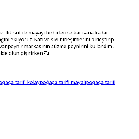
 Ilık süt ile mayayı birbirlerine karısana kadar
 ekliyoruz. Katı ve sıvı birleşimlerini birleştirip
vanpeynir markasının süzme peynirini kullandım .
olde olun pişirirken 🥰
oğaça tarifi kolay
poğaça tarifi mayalı
poğaça tarifi