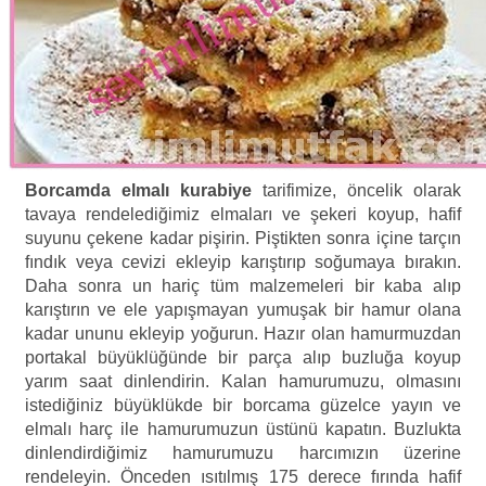
Borcamda elmalı kurabiye
tarifimize, öncelik olarak
tavaya rendelediğimiz elmaları ve şekeri koyup, hafif
suyunu çekene kadar pişirin. Piştikten sonra içine tarçın
fındık veya cevizi ekleyip karıştırıp soğumaya bırakın.
Daha sonra un hariç tüm malzemeleri bir kaba alıp
karıştırın ve ele yapışmayan yumuşak bir hamur olana
kadar ununu ekleyip yoğurun. Hazır olan hamurmuzdan
portakal büyüklüğünde bir parça alıp buzluğa koyup
yarım saat dinlendirin. Kalan hamurumuzu, olmasını
istediğiniz büyüklükde bir borcama güzelce yayın ve
elmalı harç ile hamurumuzun üstünü kapatın. Buzlukta
dinlendirdiğimiz hamurumuzu harcımızın üzerine
rendeleyin. Önceden ısıtılmış 175 derece fırında hafif