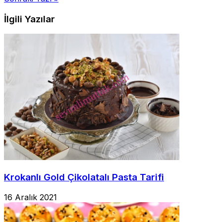
gezinmesi
İlgili Yazılar
Krokanlı Gold Çikolatalı Pasta Tarifi
16 Aralık 2021