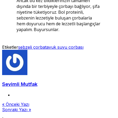
Ancak bu kez bildiklerinizin tamamen
dışında bir terbiyeyle çorbayı bağlıyor, şifa
niyetine tüketiyoruz. Bol proteinli,
sebzenin lezzetiyle buluşan çorbalarla
hem doyurucu hem de lezzetli başlangıçlar
yapalım. Buyursunlar.
Etiketler
sebzeli çorba
tavuk suyu çorbası
Sevimli Mutfak
Yazı
« Önceki Yazı
Sonraki Yazı »
gezinmesi