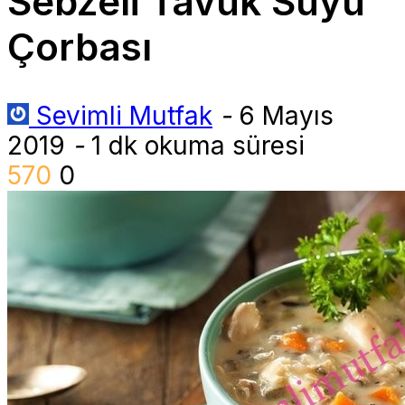
Sebzeli Tavuk Suyu
Çorbası
Sevimli Mutfak
-
6 Mayıs
2019
-
1 dk okuma süresi
570
0