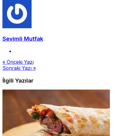
Sevimli Mutfak
Yazı
« Önceki Yazı
Sonraki Yazı »
gezinmesi
İlgili Yazılar