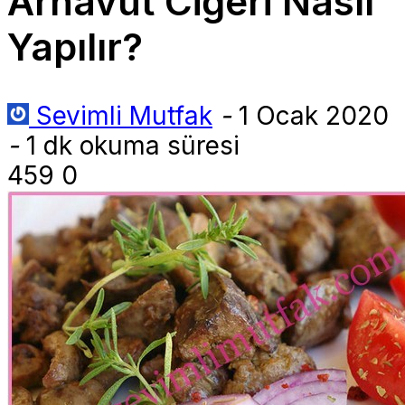
Arnavut Ciğeri Nasıl
Yapılır?
Sevimli Mutfak
-
1 Ocak 2020
-
1 dk okuma süresi
459
0