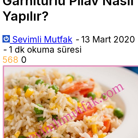
Garnitürlü Pilav Nasıl
Yapılır?
Sevimli Mutfak
-
13 Mart 2020
-
1 dk okuma süresi
568
0