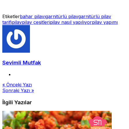
Etiketler
bahar pilavı
garnitürlü pilav
garnitürlü pilav
tarifi
pilav
pilav çeşitleri
pilav nasıl yapılıyor
pilav yapımı
Sevimli Mutfak
Yazı
« Önceki Yazı
Sonraki Yazı »
gezinmesi
İlgili Yazılar