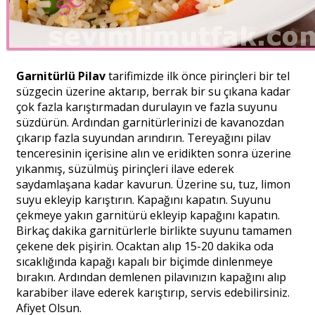
Garnitürlü Pilav
tarifimizde ilk önce pirinçleri bir tel
süzgecin üzerine aktarıp, berrak bir su çıkana kadar
çok fazla karıştırmadan durulayın ve fazla suyunu
süzdürün. Ardından garnitürlerinizi de kavanozdan
çıkarıp fazla suyundan arındırın. Tereyağını pilav
tenceresinin içerisine alın ve eridikten sonra üzerine
yıkanmış, süzülmüş pirinçleri ilave ederek
saydamlaşana kadar kavurun. Üzerine su, tuz, limon
suyu ekleyip karıştırın. Kapağını kapatın. Suyunu
çekmeye yakın garnitürü ekleyip kapağını kapatın.
Birkaç dakika garnitürlerle birlikte suyunu tamamen
çekene dek pişirin. Ocaktan alıp 15-20 dakika oda
sıcaklığında kapağı kapalı bir biçimde dinlenmeye
bırakın. Ardından demlenen pilavınızın kapağını alıp
karabiber ilave ederek karıştırıp, servis edebilirsiniz.
Afiyet Olsun.