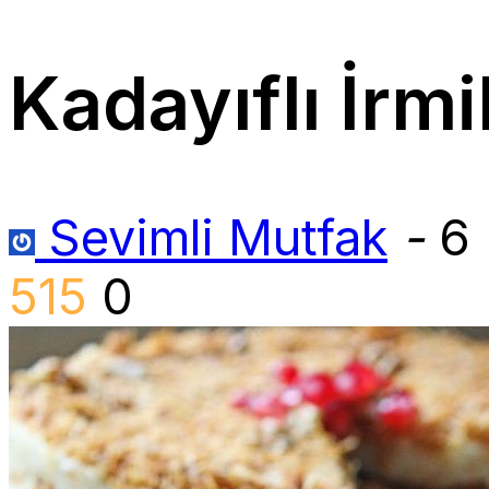
Kadayıflı İrmi
Sevimli Mutfak
-
6
515
0