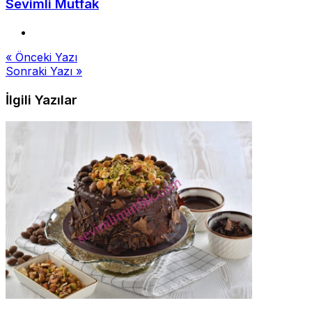
Sevimli Mutfak
Yazı
« Önceki Yazı
Sonraki Yazı »
gezinmesi
İlgili Yazılar