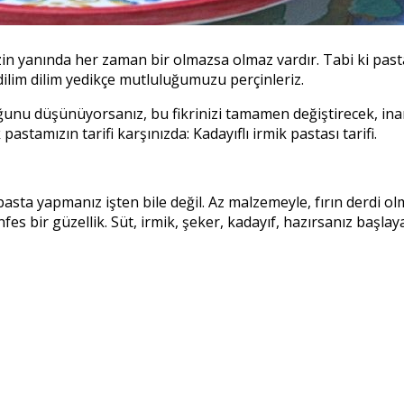
izin yanında her zaman bir olmazsa olmaz vardır. Tabi ki pa
 dilim dilim yedikçe mutluluğumuzu perçinleriz.
unu düşünüyorsanız, bu fikrinizi tamamen değiştirecek, inanıl
stamızın tarifi karşınızda: Kadayıflı irmik pastası tarifi.
r pasta yapmanız işten bile değil. Az malzemeyle, fırın derd
es bir güzellik. Süt, irmik, şeker, kadayıf, hazırsanız başlaya