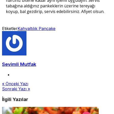
harcınız bitene kadar aynı işlemi uygulayın. Servis
tabağına aldığınız pankeklerin üzerine tereyağı
koyup, bal gezdirip, servis edebilirsiniz. Afiyet olsun.
Etiketler
Kahvaltılık Pancake
Sevimli Mutfak
Yazı
« Önceki Yazı
Sonraki Yazı »
gezinmesi
İlgili Yazılar