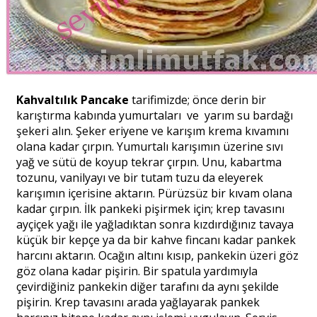
Kahvaltılık Pancake
tarifimizde; önce derin bir
karıştırma kabında yumurtaları ve yarım su bardağı
şekeri alın. Şeker eriyene ve karışım krema kıvamını
olana kadar çırpın. Yumurtalı karışımın üzerine sıvı
yağ ve sütü de koyup tekrar çırpın. Unu, kabartma
tozunu, vanilyayı ve bir tutam tuzu da eleyerek
karışımın içerisine aktarın. Pürüzsüz bir kıvam olana
kadar çırpın. İlk pankeki pişirmek için; krep tavasını
ayçiçek yağı ile yağladıktan sonra kızdırdığınız tavaya
küçük bir kepçe ya da bir kahve fincanı kadar pankek
harcını aktarın. Ocağın altını kısıp, pankekin üzeri göz
göz olana kadar pişirin. Bir spatula yardımıyla
çevirdiğiniz pankekin diğer tarafını da aynı şekilde
pişirin. Krep tavasını arada yağlayarak pankek