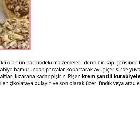
 olan un haricindeki malzemeleri, derin bir kap içerisinde ka
iye hamurundan parçalar kopartarak avuç içerisinde yuvarl
 altları kızarana kadar pişirin. Pişen
krem şantili kurabiyele
len çikolataya bulayın ve son olarak üzeri fındık veya arzu 