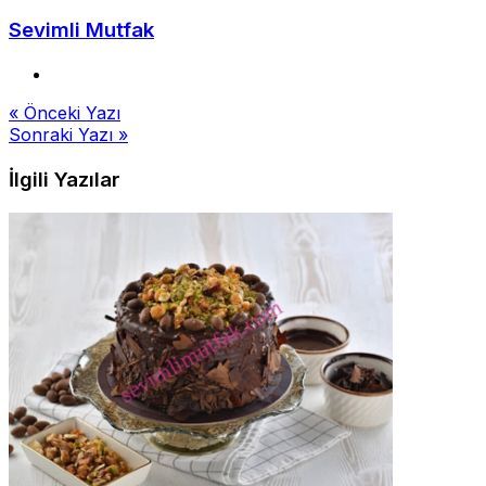
Sevimli Mutfak
Yazı
« Önceki Yazı
Sonraki Yazı »
gezinmesi
İlgili Yazılar