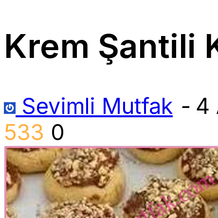
Krem Şantili 
Sevimli Mutfak
-
4 
533
0