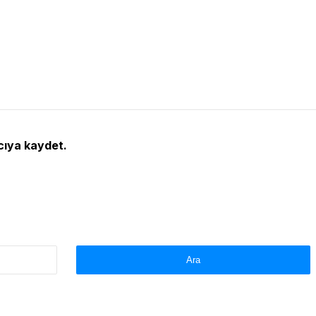
cıya kaydet.
Arama: