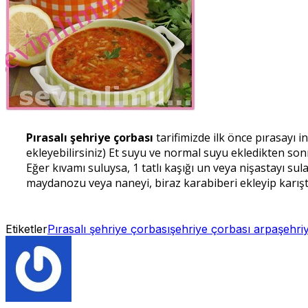
Pırasalı şehriye çorbası
tarifimizde ilk önce pırasayı 
ekleyebilirsiniz) Et suyu ve normal suyu ekledikten so
Eğer kıvamı suluysa, 1 tatlı kaşığı un veya nişastayı su
maydanozu veya naneyi, biraz karabiberi ekleyip karıştır
Etiketler
Pırasalı şehriye çorbası
şehriye çorbası arpa
şehriy