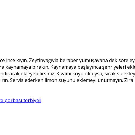
ince ince kıyın. Zeytinyağıyla beraber yumuşayana dek soteleyi
nra kaynamaya bırakın. Kaynamaya başlayınca şehriyeleri ekl
landırarak ekleyebilirsiniz. Kıvamı koyu olduysa, sıcak su ekl
ın. Servis ederken limon suyunu eklemeyi unutmayın. Zira hafi
e çorbası terbiyeli