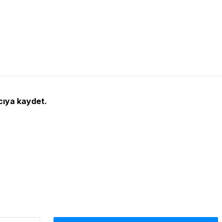
cıya kaydet.
Arama: