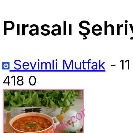
Pırasalı Şehri
Sevimli Mutfak
-
11
418
0