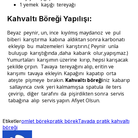
1 yemek kaşığı tereyağı
Kahvaltı Böreği Yapılışı:
Beyaz peynir, un, ince kıyılmış maydanoz ve pul
biberi karıştırma kabına aldıktan sonra karbonatı
ekleyip bu malzemeleri karıştırın.( Peynir unla
buluşup karıştığında ,daha kabarık olur,yapışmaz.)
Yumurtaları karışımın üzerine kırıp, hepsi karışacak
şekilde çırpın. Tavaya tereyağını alıp, eritin ve
karışımı tavaya ekleyin. Kapağını kapatıp orta
ateşte pişmeye bırakın.
Kahvaltı böreği
niz kabarıp
sallayınca cıvık yeri kalmamışsa spatula ile ters
çevirip, diğer tarafını da pişirdikten sonra servis
tabağına alıp servis yapın. Afiyet Olsun.
Etiketler
omlet börek
pratik börek
Tavada pratik kahvaltı
böreği