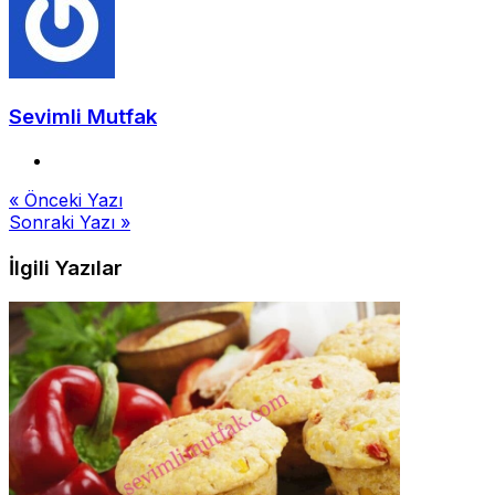
Sevimli Mutfak
Yazı
« Önceki Yazı
Sonraki Yazı »
gezinmesi
İlgili Yazılar