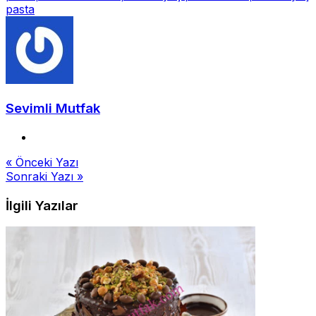
pasta
Sevimli Mutfak
Yazı
« Önceki Yazı
Sonraki Yazı »
gezinmesi
İlgili Yazılar