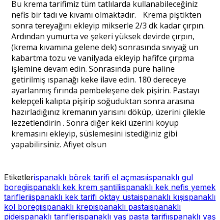
Bu krema tarifimiz tüm tatlılarda kullanabileceğiniz
nefis bir tadı ve kıvamı olmaktadır. Krema piştikten
sonra tereyağını ekleyip mikserle 2/3 dk kadar çırpın.
Ardından yumurta ve şekeri yüksek devirde çırpın,
(krema kıvamına gelene dek) sonrasında sıvıyağ un
kabartma tozu ve vanilyada ekleyip hafifce çırpma
işlemine devam edin. Sonrasında püre haline
getirilmiş ıspanağı keke ilave edin. 180 dereceye
ayarlanmış fırında pembeleşene dek pişirin. Pastayı
kelepçeli kalıpta pişirip soğuduktan sonra arasına
hazırladığınız kremanın yarısını döküp, üzerini çilekle
lezzetlendirin . Sonra diğer keki üzerini koyup
kremasını ekleyip, süslemesini istediğiniz gibi
yapabilirsiniz. Afiyet olsun
Etiketler
ispanaklı börek tarifi el açması
ispanaklı gul
boregi
ispanaklı kek krem şantili
ispanaklı kek nefis yemek
tarifleri
ispanaklı kek tarifi oktay usta
ispanaklı kış
ispanaklı
kol boregi
ispanaklı krep
ispanaklı pasta
ispanaklı
pide
ispanaklı tarifler
ispanaklı yaş pasta tarifi
ıspanaklı yaş