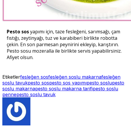
Pesto sos
yapımı için, taze fesleğeni, sarımsağı, çam
fıstığı, zeytinyağı, tuz ve karabiberi birlikte robotta
çekin. En son parmesan peynirini ekleyip, karıştırın.
Pesto sosu mozeralla ile birlikte servis yapabilirsiniz.
Afiyet olsun.
Etiketler
fesleğen sos
fesleğen soslu makarna
fesleğen
soslu tavuk
pesto sos
pesto sos yapımı
pesto soslu
pesto
soslu makarna
pesto soslu makarna tarifi
pesto soslu
penne
pesto soslu tavuk