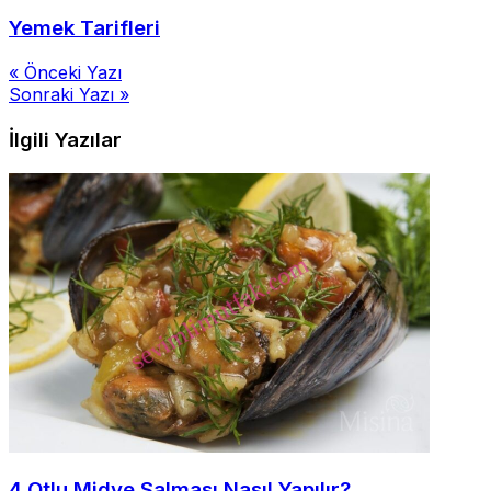
Yemek Tarifleri
Yazı
« Önceki Yazı
Sonraki Yazı »
gezinmesi
İlgili Yazılar
4 Otlu Midye Salması Nasıl Yapılır?