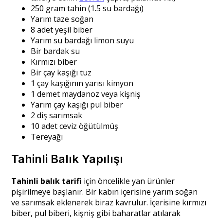
250 gram tahin (1.5 su bardağı)
Yarım taze soğan
8 adet yeşil biber
Yarım su bardağı limon suyu
Bir bardak su
Kırmızı biber
Bir çay kaşığı tuz
1 çay kaşığının yarısı kimyon
1 demet maydanoz veya kişniş
Yarım çay kaşığı pul biber
2 diş sarımsak
10 adet ceviz öğütülmüş
Tereyağı
Tahinli Balık Yapılışı
Tahinli balık tarifi
için öncelikle yan ürünler
pişirilmeye başlanır. Bir kabın içerisine yarım soğan
ve sarımsak eklenerek biraz kavrulur. İçerisine kırmızı
biber, pul biberi, kişniş gibi baharatlar atılarak